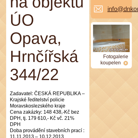
na objektu
info@dnkou
ÚO
Opava,
Hrnčířská
Fotogalerie
koupelen
344/22
Zadavatel: ČESKÁ REPUBLIKA –
Krajské ředitelství policie
Moravskoslezského kraje
Cena zakázky: 148 438,-Kč bez
DPH, tj. 179 610,- Kč vč. 21%
DPH
Doba provádění stavebních prací :
11.11.2013 – 10.12.2013