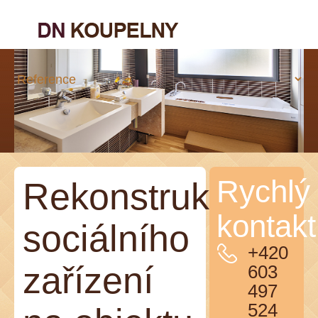
Rychlý
Rekonstrukce
kontakt
sociálního
+420
zařízení
603
497
524